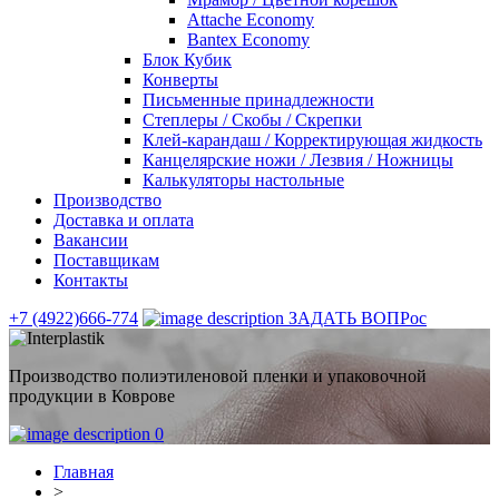
Attache Economy
Bantex Economy
Блок Кубик
Конверты
Письменные принадлежности
Степлеры / Скобы / Скрепки
Клей-карандаш / Корректирующая жидкость
Канцелярские ножи / Лезвия / Ножницы
Калькуляторы настольные
Производство
Доставка и оплата
Вакансии
Поставщикам
Контакты
+7 (4922)666-774
ЗАДАТЬ ВОПРос
Производство полиэтиленовой пленки и упаковочной
продукции в Коврове
0
Главная
>