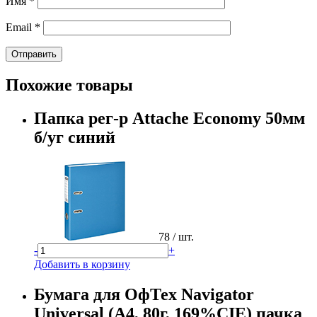
Имя
*
Email
*
Похожие товары
Папка рег-р Attache Economy 50мм
б/уг синий
78
/ шт.
-
+
Добавить в корзину
Бумага для ОфТех Navigator
Universal (А4, 80г, 169%CIE) пачка