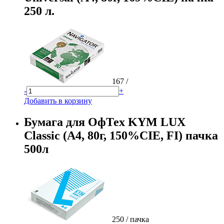
250 л.
167
/
-
+
Добавить в корзину
Бумага для ОфТех KYM LUX
Classic (А4, 80г, 150%CIE, FI) пачка
500л
250
/ пачка