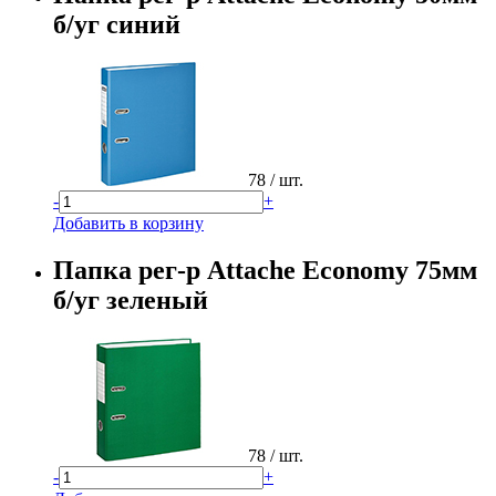
б/уг синий
78
/ шт.
-
+
Добавить в корзину
Папка рег-р Attache Economy 75мм
б/уг зеленый
78
/ шт.
-
+