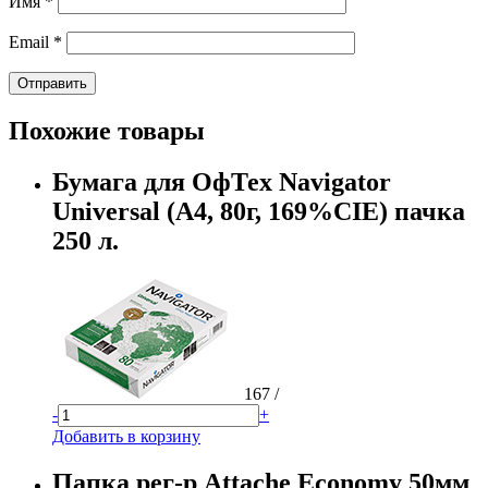
Имя
*
Email
*
Похожие товары
Бумага для ОфТех Navigator
Universal (А4, 80г, 169%CIE) пачка
250 л.
167
/
-
+
Добавить в корзину
Папка рег-р Attache Economy 50мм