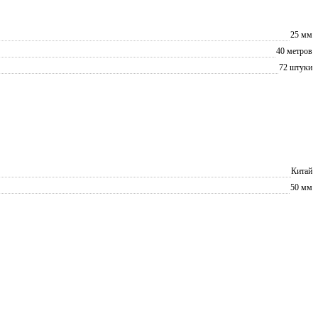
25 мм
40 метров
72 штуки
Китай
50 мм